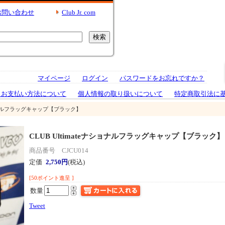
お問い合わせ
Club Jr. com
マイページ
ログイン
パスワードをお忘れですか？
とお支払い方法について
個人情報の取り扱いについて
特定商取引法に
ナショナルフラッグキャップ【ブラック】
CLUB Ultimateナショナルフラッグキャップ【ブラック】
商品番号 CJCU014
定価
2,750円
(税込)
[50ポイント進呈 ]
数量
Tweet